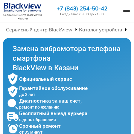
+7 (843) 254-50-42
Ежедневно с 9:00 до 21:00
Сервисный центр BlackView
в
Казани
Сервисный центр BlackView
Каталог устройств
Р
Замена вибромотора телефона
смартфона
BlackView в Казани
Официальный сервис
Гарантийное обслуживание
до 3 лет
Диагностика за наш счет,
ремонт по желанию
Бесплатный выезд курьера
в день обращения
Срочный ремонт
от 35 минут