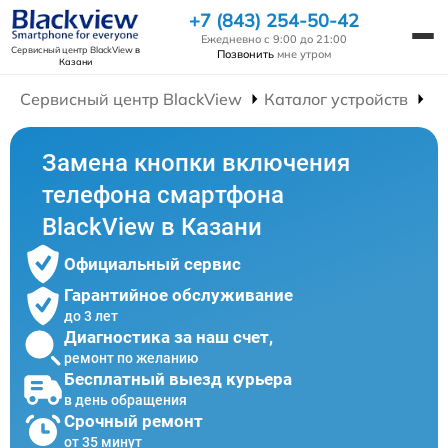
+7 (843) 254-50-42
Ежедневно с 9:00 до 21:00
Сервисный центр BlackView
в
Позвонить
мне утром
Казани
Сервисный центр BlackView
Каталог устройств
Р
Замена кнопки включения
телефона смартфона
BlackView в Казани
Официальный сервис
Гарантийное обслуживание
до 3 лет
Диагностика за наш счет,
ремонт по желанию
Бесплатный выезд курьера
в день обращения
Срочный ремонт
от 35 минут