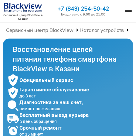
+7 (843) 254-50-42
Ежедневно с 9:00 до 21:00
Сервисный центр BlackView
в
Казани
Сервисный центр BlackView
Каталог устройств
Р
Восстановление цепей
питания телефона смартфона
BlackView в Казани
Официальный сервис
Гарантийное обслуживание
до 3 лет
Диагностика за наш счет,
ремонт по желанию
Бесплатный выезд курьера
в день обращения
Срочный ремонт
от 35 минут