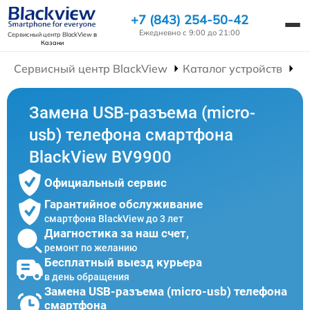
+7 (843) 254-50-42
Ежедневно с 9:00 до 21:00
Сервисный центр BlackView
в
Казани
Сервисный центр BlackView
Каталог устройств
Р
Замена USB-разъема (micro-
usb) телефона смартфона
BlackView BV9900
Официальный сервис
Гарантийное обслуживание
смартфона BlackView до 3 лет
Диагностика за наш счет,
ремонт по желанию
Бесплатный выезд курьера
в день обращения
Замена USB-разъема (micro-usb) телефона
смартфона