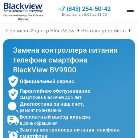
+7 (843) 254-50-42
Ежедневно с 9:00 до 21:00
Сервисный центр BlackView
в
Казани
Сервисный центр BlackView
Каталог устройств
Р
Замена контроллера питания
телефона смартфона
BlackView BV9900
Официальный сервис
Гарантийное обслуживание
смартфона BlackView до 3 лет
Диагностика за наш счет,
ремонт по желанию
Бесплатный выезд курьера
в день обращения
Замена контроллера питания телефона
смартфона