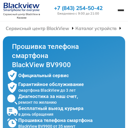
+7 (843) 254-50-42
Ежедневно с 9:00 до 21:00
Сервисный центр BlackView
в
Казани
Сервисный центр BlackView
Каталог устройств
Р
Прошивка телефона
смартфона
BlackView BV9900
Официальный сервис
Гарантийное обслуживание
смартфона BlackView до 3 лет
Диагностика за наш счет,
ремонт по желанию
Бесплатный выезд курьера
в день обращения
Прошивка телефона смартфона
BlackView BV9900 от 35 минут