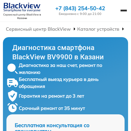
+7 (843) 254-50-42
Ежедневно с 9:00 до 21:00
Сервисный центр BlackView
в
Казани
Сервисный центр BlackView
Каталог устройств
Р
Диагностика смартфона
BlackView BV9900 в Казани
Диагностика за наш счет, ремонт по
желанию
Бесплатный выезд курьера в день
обращения
Гарантия на ремонт до 3 лет
Срочный ремонт от 35 минут
Бесплатная консультация со