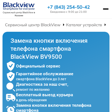
+7 (843) 254-50-42
Ежедневно с 9:00 до 21:00
Сервисный центр BlackView
в
Казани
Сервисный центр BlackView
Каталог устройств
Р
Замена кнопки включения
телефона смартфона
BlackView BV9500
Официальный сервис
Гарантийное обслуживание
смартфона BlackView до 3 лет
Диагностика за наш счет,
ремонт по желанию
Бесплатный выезд курьера
в день обращения
Замена кнопки включения телефона
смартфона