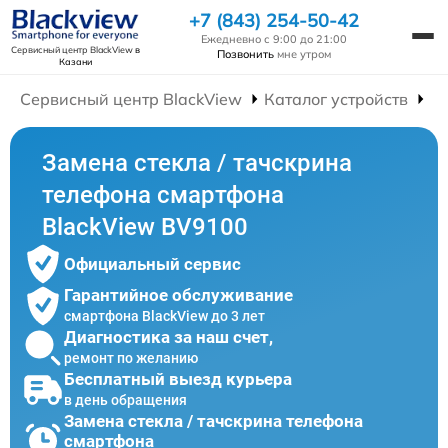
+7 (843) 254-50-42
Ежедневно с 9:00 до 21:00
Сервисный центр BlackView
в
Позвонить
мне утром
Казани
Сервисный центр BlackView
Каталог устройств
Р
Замена стекла / тачскрина
телефона смартфона
BlackView BV9100
Официальный сервис
Гарантийное обслуживание
смартфона BlackView до 3 лет
Диагностика за наш счет,
ремонт по желанию
Бесплатный выезд курьера
в день обращения
Замена стекла / тачскрина телефона
смартфона