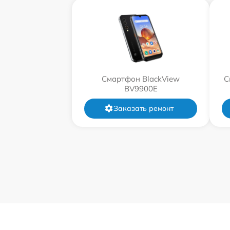
Смартфон BlackView
С
BV9900E
Заказать ремонт