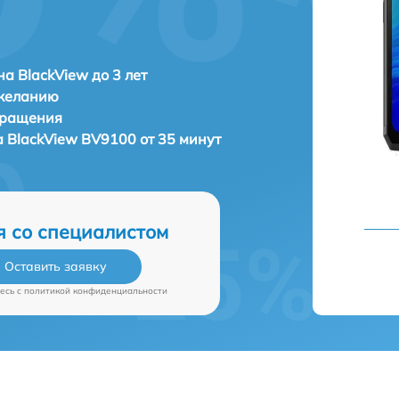
а BlackView до 3 лет
 желанию
бращения
а
BlackView BV9100 от 35 минут
я со специалистом
Оставить заявку
есь c
политикой конфиденциальности