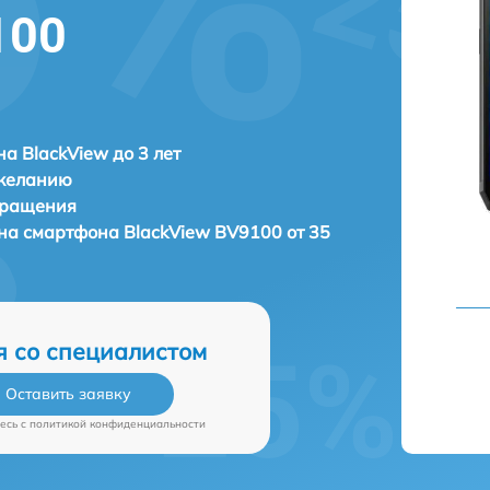
100
а BlackView до 3 лет
 желанию
бращения
она смартфона
BlackView BV9100 от 35
я со специалистом
Оставить заявку
есь c
политикой конфиденциальности