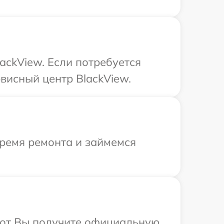
ackView. Если потребуется
висный центр BlackView.
время ремонта и займемся
абот Вы получите официальную