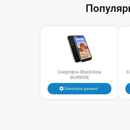
Популяр
Смартфон BlackView
С
BV9900E
Заказать ремонт