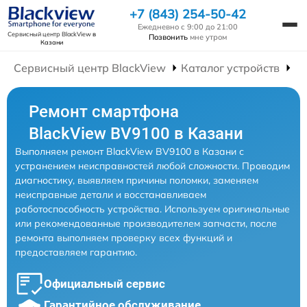
+7 (843) 254-50-42
Ежедневно с 9:00 до 21:00
Сервисный центр BlackView
в
Позвонить
мне утром
Казани
Сервисный центр BlackView
Каталог устройств
Р
Ремонт смартфона
BlackView BV9100 в Казани
Выполняем ремонт BlackView BV9100 в Казани с
устранением неисправностей любой сложности. Проводим
диагностику, выявляем причины поломки, заменяем
неисправные детали и восстанавливаем
работоспособность устройства. Используем оригинальные
или рекомендованные производителем запчасти, после
ремонта выполняем проверку всех функций и
предоставляем гарантию.
Официальный сервис
Гарантийное обслуживание