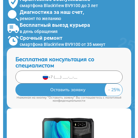
смартфона BlackView BV9100 до 3 лет
Диагностика за наш счет,
ремонт по желанию
Бесплатный выезд курьера
в день обращения
Срочный ремонт
смартфона BlackView BV9100 от 35 минут
Бесплатная консультация со
специалистом
Оставить заявку
Нажимая на кнопку "Оставить заявку" Вы соглашаетесь c
политикой
конфиденциальности