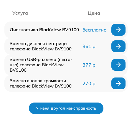
Услуга
Цена
Диагностика BlackView BV9100
бесплатно
Замена дисплея / матрицы
361 р
телефона BlackView BV9100
Замена USB-разъема (micro-
usb) телефона BlackView
377 р
BV9100
Замена кнопок громкости
270 р
телефона BlackView BV9100
У меня другая неисправность