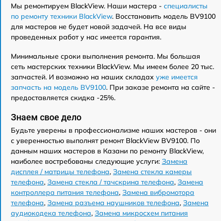
Мы ремонтируем BlackView. Наши мастера -
специалисты
по ремонту техники BlackView
. Восстановить модель BV9100
для мастеров не будет новой задачей. На все виды
проведенных работ у нас имеется гарантия.
Минимальные сроки выполнения ремонта. Мы большая
сеть мастерских техники BlackView. Мы имеем более 20 тыс.
запчастей. И возможно на наших складах
уже имеется
запчасть на модель BV9100
. При заказе ремонта на сайте -
предоставляется скидка -25%.
Знаем свое дело
Будьте уверены в профессионализме наших мастеров - они
с уверенностью выполнят ремонт BlackView BV9100. По
данным наших мастеров в Казани по ремонту BlackView,
наиболее востребованы следующие услуги:
Замена
дисплея / матрицы телефона
,
Замена стекла камеры
телефона
,
Замена стекла / тачскрина телефона
,
Замена
контроллера питания телефона
,
Замена вибромотора
телефона
,
Замена разъема наушников телефона
,
Замена
аудиокодека телефона
,
Замена микросхем питания