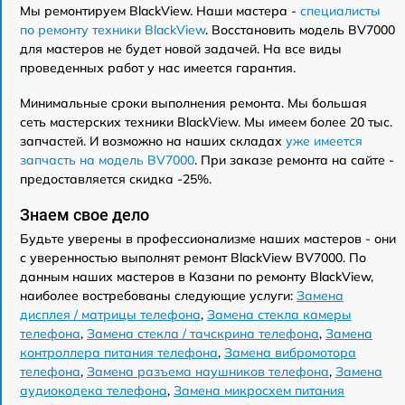
Мы ремонтируем BlackView. Наши мастера -
специалисты
по ремонту техники BlackView
. Восстановить модель BV7000
для мастеров не будет новой задачей. На все виды
проведенных работ у нас имеется гарантия.
Минимальные сроки выполнения ремонта. Мы большая
сеть мастерских техники BlackView. Мы имеем более 20 тыс.
запчастей. И возможно на наших складах
уже имеется
запчасть на модель BV7000
. При заказе ремонта на сайте -
предоставляется скидка -25%.
Знаем свое дело
Будьте уверены в профессионализме наших мастеров - они
с уверенностью выполнят ремонт BlackView BV7000. По
данным наших мастеров в Казани по ремонту BlackView,
наиболее востребованы следующие услуги:
Замена
дисплея / матрицы телефона
,
Замена стекла камеры
телефона
,
Замена стекла / тачскрина телефона
,
Замена
контроллера питания телефона
,
Замена вибромотора
телефона
,
Замена разъема наушников телефона
,
Замена
аудиокодека телефона
,
Замена микросхем питания