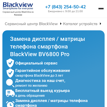
+7 (843) 254-50-42
Ежедневно с 9:00 до 21:00
Сервисный центр BlackView
в
Казани
Сервисный центр BlackView
Каталог устройств
Р
Замена дисплея / матрицы
телефона смартфона
BlackView BV6800 Pro
Официальный сервис
Гарантийное обслуживание
смартфона BlackView до 3 лет
Диагностика за наш счет,
ремонт по желанию
Бесплатный выезд курьера
в день обращения
Замена дисплея / матрицы телефона
смартфона