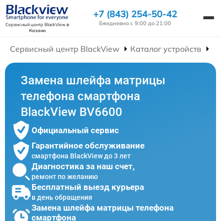
+7 (843) 254-50-42
Ежедневно с 9:00 до 21:00
Сервисный центр BlackView
в
Казани
Сервисный центр BlackView
Каталог устройств
Р
Замена шлейфа матрицы
телефона смартфона
BlackView BV6600
Официальный сервис
Гарантийное обслуживание
смартфона BlackView до 3 лет
Диагностика за наш счет,
ремонт по желанию
Бесплатный выезд курьера
в день обращения
Замена шлейфа матрицы телефона
смартфона