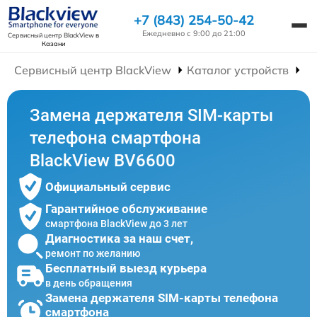
+7 (843) 254-50-42
Ежедневно с 9:00 до 21:00
Сервисный центр BlackView
в
Казани
Сервисный центр BlackView
Каталог устройств
Р
Замена держателя SIM-карты
телефона смартфона
BlackView BV6600
Официальный сервис
Гарантийное обслуживание
смартфона BlackView до 3 лет
Диагностика за наш счет,
ремонт по желанию
Бесплатный выезд курьера
в день обращения
Замена держателя SIM-карты телефона
смартфона