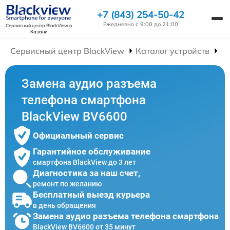
+7 (843) 254-50-42
Ежедневно с 9:00 до 21:00
Сервисный центр BlackView
в
Казани
Сервисный центр BlackView
Каталог устройств
Р
Замена аудио разъема
телефона смартфона
BlackView BV6600
Официальный сервис
Гарантийное обслуживание
смартфона BlackView до 3 лет
Диагностика за наш счет,
ремонт по желанию
Бесплатный выезд курьера
в день обращения
Замена аудио разъема телефона смартфона
BlackView BV6600 от 35 минут