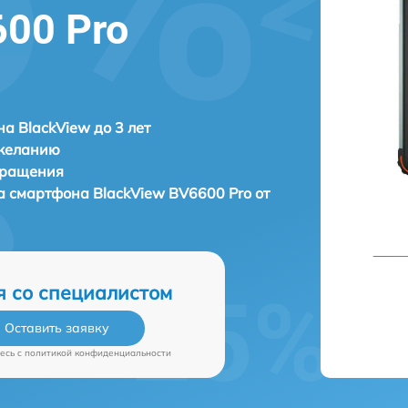
600 Pro
а BlackView до 3 лет
 желанию
бращения
а смартфона
BlackView BV6600 Pro от
я со специалистом
Оставить заявку
есь c
политикой конфиденциальности