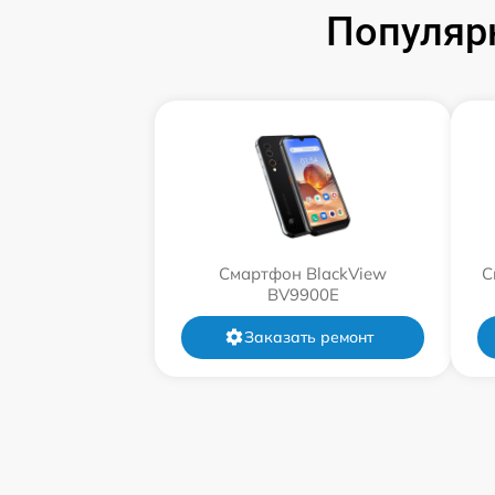
Популяр
Смартфон BlackView
С
BV9900E
Заказать ремонт