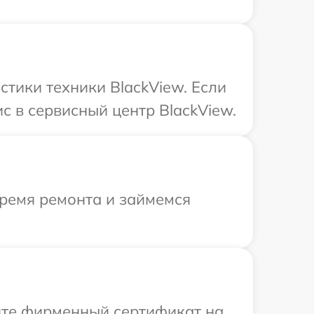
тики техники BlackView. Если
с в сервисный центр BlackView.
время ремонта и займемся
ите фирменный сертификат на