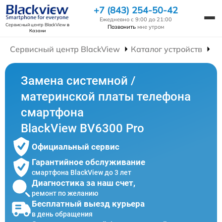
+7 (843) 254-50-42
Ежедневно с 9:00 до 21:00
Сервисный центр BlackView
в
Позвонить
мне утром
Казани
Сервисный центр BlackView
Каталог устройств
Р
Замена системной /
материнской платы телефона
смартфона
BlackView BV6300 Pro
Официальный сервис
Гарантийное обслуживание
смартфона BlackView до 3 лет
Диагностика за наш счет,
ремонт по желанию
Бесплатный выезд курьера
в день обращения