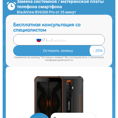
Замена системной / материнской платы
телефона смартфона
BlackView BV6300 Pro от 35 минут
Бесплатная консультация со
специалистом
Оставить заявку
Нажимая на кнопку "Оставить заявку" Вы соглашаетесь c
политикой
конфиденциальности