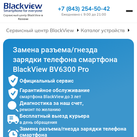
+7 (843) 254-50-42
Ежедневно с 9:00 до 21:00
Сервисный центр BlackView
в
Казани
Сервисный центр BlackView
Каталог устройств
Р
Замена разъема/гнезда
зарядки телефона смартфона
BlackView BV6300 Pro
Официальный сервис
Гарантийное обслуживание
смартфона BlackView до 3 лет
Диагностика за наш счет,
ремонт по желанию
Бесплатный выезд курьера
в день обращения
Замена разъема/гнезда зарядки телефона
смартфона