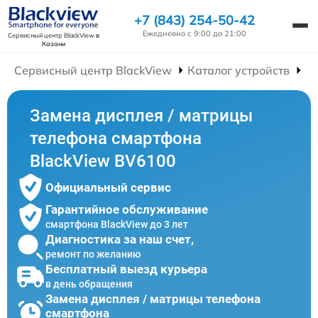
+7 (843) 254-50-42
Ежедневно с 9:00 до 21:00
Сервисный центр BlackView
в
Казани
Сервисный центр BlackView
Каталог устройств
Р
Замена дисплея / матрицы
телефона смартфона
BlackView BV6100
Официальный сервис
Гарантийное обслуживание
смартфона BlackView до 3 лет
Диагностика за наш счет,
ремонт по желанию
Бесплатный выезд курьера
в день обращения
Замена дисплея / матрицы телефона
смартфона