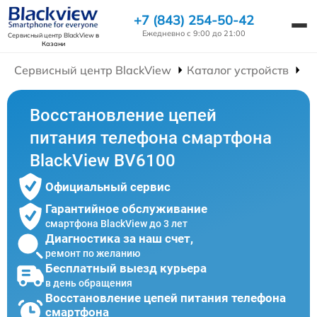
+7 (843) 254-50-42
Ежедневно с 9:00 до 21:00
Сервисный центр BlackView
в
Казани
Сервисный центр BlackView
Каталог устройств
Р
Восстановление цепей
питания телефона смартфона
BlackView BV6100
Официальный сервис
Гарантийное обслуживание
смартфона BlackView до 3 лет
Диагностика за наш счет,
ремонт по желанию
Бесплатный выезд курьера
в день обращения
Восстановление цепей питания телефона
смартфона