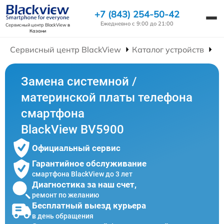
+7 (843) 254-50-42
Ежедневно с 9:00 до 21:00
Сервисный центр BlackView
в
Казани
Сервисный центр BlackView
Каталог устройств
Р
Замена системной /
материнской платы телефона
смартфона
BlackView BV5900
Официальный сервис
Гарантийное обслуживание
смартфона BlackView до 3 лет
Диагностика за наш счет,
ремонт по желанию
Бесплатный выезд курьера
в день обращения