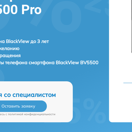
500 Pro
а BlackView до 3 лет
 желанию
бращения
аты телефона смартфона
BlackView BV5500
я со специалистом
Оставить заявку
есь c
политикой конфиденциальности