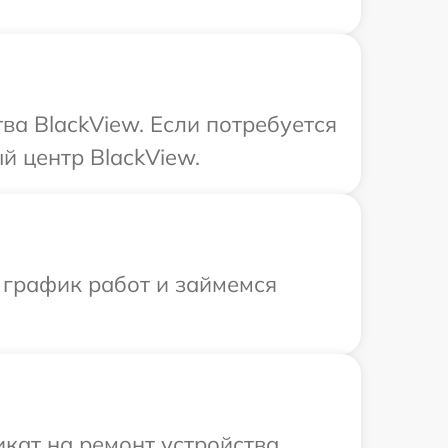
ва BlackView. Если потребуется
й центр BlackView.
 график работ и займемся
кат на ремонт устройства