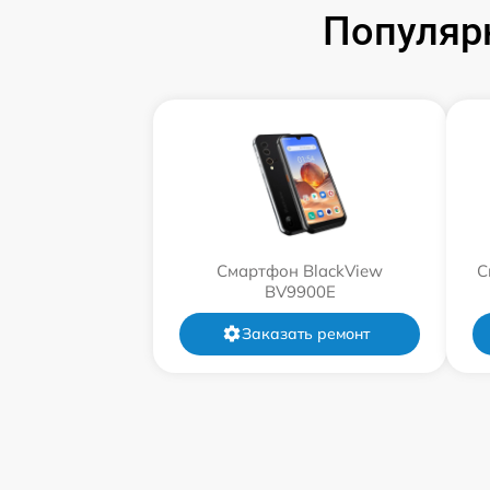
Популяр
Смартфон BlackView
С
BV9900E
Заказать ремонт