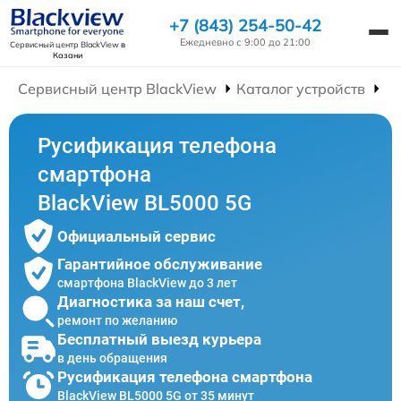
+7 (843) 254-50-42
Ежедневно с 9:00 до 21:00
Сервисный центр BlackView
в
Казани
Сервисный центр BlackView
Каталог устройств
Р
Русификация телефона
смартфона
BlackView BL5000 5G
Официальный сервис
Гарантийное обслуживание
смартфона BlackView до 3 лет
Диагностика за наш счет,
ремонт по желанию
Бесплатный выезд курьера
в день обращения
Русификация телефона смартфона
BlackView BL5000 5G от 35 минут