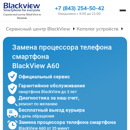
+7 (843) 254-50-42
Ежедневно с 9:00 до 21:00
Сервисный центр BlackView
в
Казани
Сервисный центр BlackView
Каталог устройств
Р
Замена процессора телефона
смартфона
BlackView A60
Официальный сервис
Гарантийное обслуживание
смартфона BlackView до 3 лет
Диагностика за наш счет,
ремонт по желанию
Бесплатный выезд курьера
в день обращения
Замена процессора телефона смартфона
BlackView A60 от 35 минут