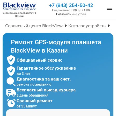
+7 (843) 254-50-42
Ежедневно с 9:00 до 21:00
Сервисный центр BlackView
в
Позвонить
мне утром
Казани
Сервисный центр BlackView
Каталог устройств
Р
Ремонт GPS-модуля планшета
BlackView в Казани
Официальный сервис
Гарантийное обслуживание
до 3 лет
Диагностика за наш счет,
ремонт по желанию
Бесплатный выезд курьера
в день обращения
Срочный ремонт
от 35 минут