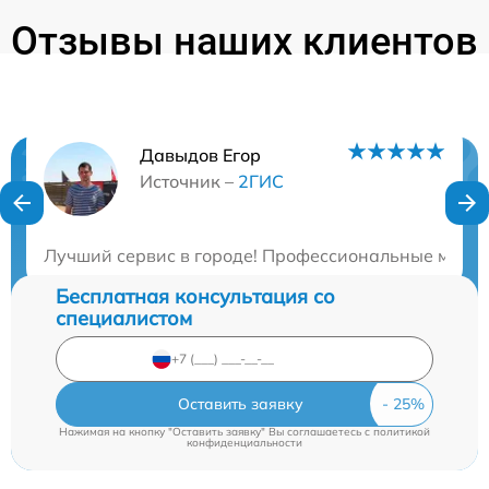
Отзывы наших клиентов
Давыдов Егор
Нужна консультация?
Источник –
2ГИС
Закажите бесплатную консультацию
Лучший сервис в городе! Профессиональные мастер
Бесплатная консультация со
специалистом
Оставить заявку
Нажимая на кнопку "Оставить заявку" Вы соглашаетесь c
политикой
конфиденциальности